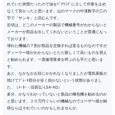
れていた状態だったので油をﾍﾞｱﾘﾝｸﾞにさして作業を止め
なくて良かったと思います。山のマークの中漢数字の三の
字で「サンキ」と読むんです。
近頃は、どこのメーカーの製品で機械番号がわからないと
メーカーが部品を出してくれないということが普通になっ
ております。
壊れた機械の７割が部品を交換すれば直るものなのですが
ディーラー様がわからないとただ新しくて高いものを買え
と勧められます。一度修理業者を呼ぶのも手だと思いま
す。
あと、なかなかお目にかかれなくなりましたが電気基板が
焼けてﾌﾞﾚｰｷ部分が全く効かないという状態がありまし
た。（ﾒｰｶｰ・旧昌弘-LSA-N2）
多分、かなりわかっていないと新品の梱包機を勧めるのか
と思います。２０万円ぐらいの機械なのでユーザー様が納
得ならばそれでいいのかもしれませんが。