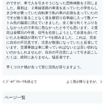
のですが、車で人を引きそうになった恐怖体験を２回しま
した。最初は、２車線道路の車道を走っていた小学生らし
き少年が乗っていた自転車で私の車の左側を走っていたの
ですが振り返ることなく道を横切り右車線に入って数メー
トル先の脇道に消えていきました。全く振り向くそぶりを
しなかったので本当に危なかったと今でも思います。２度
目は金曜日の午後、信号を右折しようとして歩道を歩いて
いた人を確認が遅れてﾌﾞﾚｰｷを踏みました。これは、完全
に自分の不注意です。注意が散漫になっていたと反省して
います。交通事故は車に乗っていればないとは言い切れな
いのかもしれませんが、自分の不注意によって引き起こし
たくは、絶対にありません。猛反省です。
早くコロナ禍が去って皆に活気が戻りますよう。
ｺﾞｰﾙﾃﾞﾝｳｨｰｸを終えて
よく雨が降りますが。